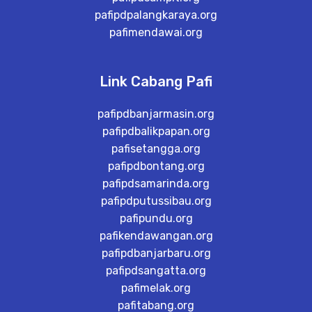
pafipdpalangkaraya.org
pafimendawai.org
Link Cabang Pafi
pafipdbanjarmasin.org
pafipdbalikpapan.org
pafisetangga.org
pafipdbontang.org
pafipdsamarinda.org
pafipdputussibau.org
pafipundu.org
pafikendawangan.org
pafipdbanjarbaru.org
pafipdsangatta.org
pafimelak.org
pafitabang.org