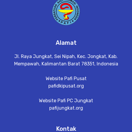
Alamat
Jl. Raya Jungkat, Sei Nipah, Kec. Jongkat, Kab.
Mempawah, Kalimantan Barat 78351, Indonesia
Website Pafi Pusat
pafidkipusat.org
Website Pafi PC Jungkat
pafijungkat.org
Kontak