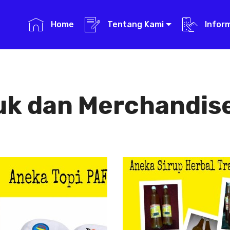
Home
Tentang Kami
Infor
uk dan Merchandise
Aneka Topi PAFI
Aneka Sirup
Herbal
Aneka Topi
Tradisional
PAFI