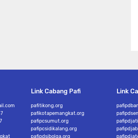
Link Cabang Pafi
Link C
il.com
pafitikong.org
pafipdba
37
pafikotapemangkat.org
pafipdse
7
pafipcsumut.org
pafipdjat
pafipcsidikalang.org
pafipdjab
gkat
pafipdsibolga.org
pafipdja