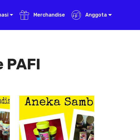
masi
Merchandise
Anggota
 PAFI
Aneka Sambal
Aneka
Sambal