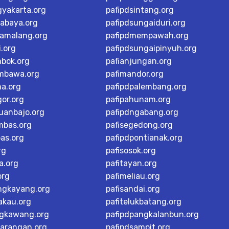
gyakarta.org
pafipdsintang.org
rabaya.org
pafipdsungaiduri.org
tamalang.org
pafipdmempawah.org
i.org
pafipdsungaipinyuh.org
mbok.org
pafianjungan.org
mbawa.org
pafimandor.org
ma.org
pafipdpalembang.org
or.org
pafipahunam.org
buanbajo.org
pafipdngabang.org
mbas.org
pafisegedong.org
as.org
pafipdpontianak.org
rg
pafisosok.org
a.org
pafitayan.org
org
pafimeliau.org
ngkayang.org
pafisandai.org
akau.org
pafitelukbatang.org
ngkawang.org
pafipdpangkalanbun.org
karangan.org
pafipdsampit.org