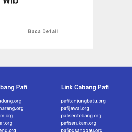
Wib
Baca Detail
abang Pafi
Link Cabang Pafi
ndung.org
pafitanjungbatu.org
marang.org
pafijawai.org
im.org
pafisentebang.org
ar.org
pafiserukam.org
teng.org
pafipdsanggau.org