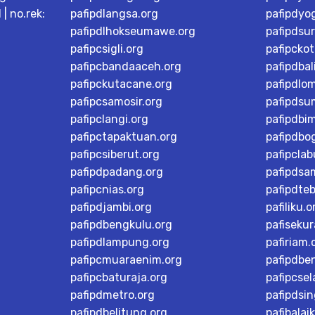
| no.rek:
pafipdlangsa.org
pafipdyo
pafipdlhokseumawe.org
pafipdsu
pafipcsigli.org
pafipcko
pafipcbandaaceh.org
pafipdbal
pafipckutacane.org
pafipdlo
pafipcsamosir.org
pafipdsu
pafipclangi.org
pafipdbi
pafipctapaktuan.org
pafipdbog
pafipcsiberut.org
pafipcla
pafipdpadang.org
pafipdsa
pafipcnias.org
pafipdteb
pafipdjambi.org
pafiliku.o
pafipdbengkulu.org
pafisekur
pafipdlampung.org
pafiriam.
pafipcmuaraenim.org
pafipdbe
pafipcbaturaja.org
pafipcsel
pafipdmetro.org
pafipdsi
pafipdbelitung.org
pafibalai