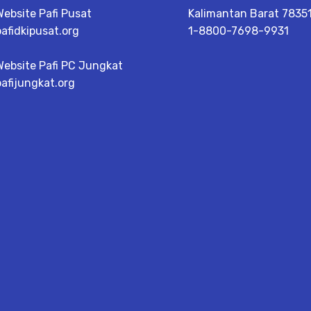
Website Pafi Pusat
Kalimantan Barat 78351 
pafidkipusat.org
1-8800-7698-9931
Website Pafi PC Jungkat
pafijungkat.org