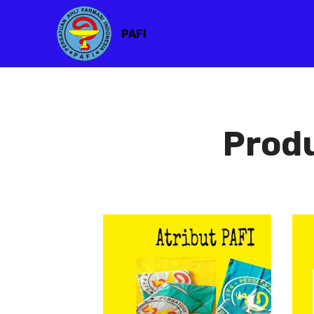
PAFI
Prod
Atribut PAFI
Atribut
PAFI