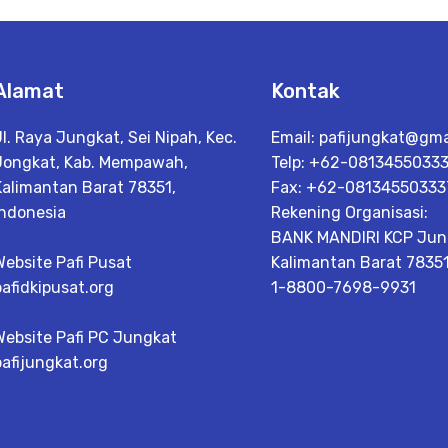
Alamat
Kontak
Jl. Raya Jungkat, Sei Nipah, Kec.
Email:
pafijungkat@gma
Jongkat, Kab. Mempawah,
Telp: +62-0813455033
Kalimantan Barat 78351,
Fax: +62-08134550333
Indonesia
Rekening Organisasi:
BANK MANDIRI KCP Jun
Website Pafi Pusat
Kalimantan Barat 78351 
pafidkipusat.org
1-8800-7698-9931
Website Pafi PC Jungkat
pafijungkat.org