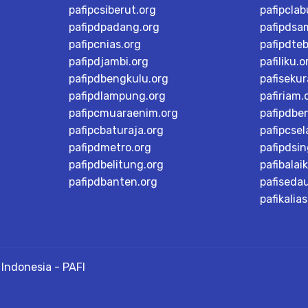
pafipcsiberut.org
pafipcla
pafipdpadang.org
pafipdsa
pafipcnias.org
pafipdteb
pafipdjambi.org
pafiliku.o
pafipdbengkulu.org
pafisekur
pafipdlampung.org
pafiriam.
pafipcmuaraenim.org
pafipdbe
pafipcbaturaja.org
pafipcsel
pafipdmetro.org
pafipdsi
pafipdbelitung.org
pafibalai
pafipdbanten.org
pafiseda
pafikalias
Indonesia - PAFI