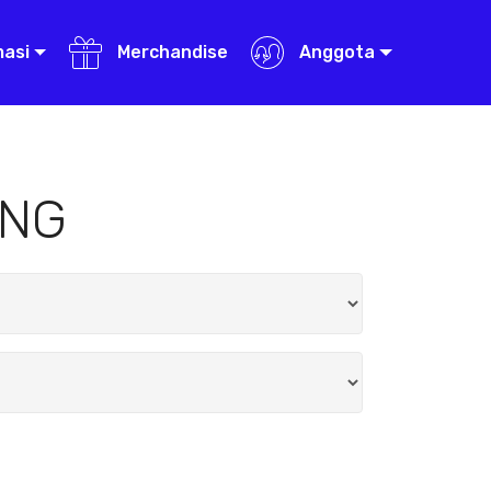
masi
Merchandise
Anggota
ANG